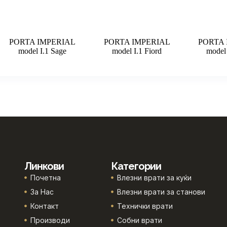
PORTA IMPERIAL
PORTA IMPERIAL
PORTA 
model I.1 Sage
model I.1 Fiord
model 
Линкови
Категории
Почетна
Влезни врати за куќи
За Нас
Влезни врати за станови
Контакт
Технички врати
Производи
Собни врати