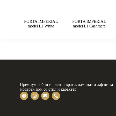
PORTA IMPERIAL
PORTA IMPERIAL
model I.1 White
model I.1 Cashmere
Премиум собни и влезни врати, ламинат и лајсни за
модерен дом со стил и карактер.