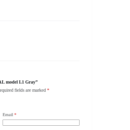
AL model I.1 Gray”
equired fields are marked
*
Email
*