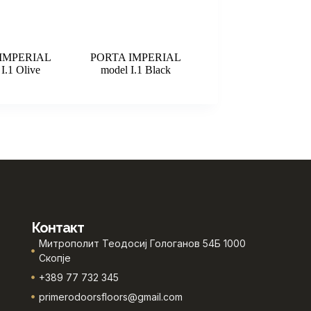
IMPERIAL
PORTA IMPERIAL
I.1 Olive
model I.1 Black
Контакт
Митрополит Теодосиј Гологанов 54Б 1000
Скопје
+389 77 732 345
primerodoorsfloors@gmail.com