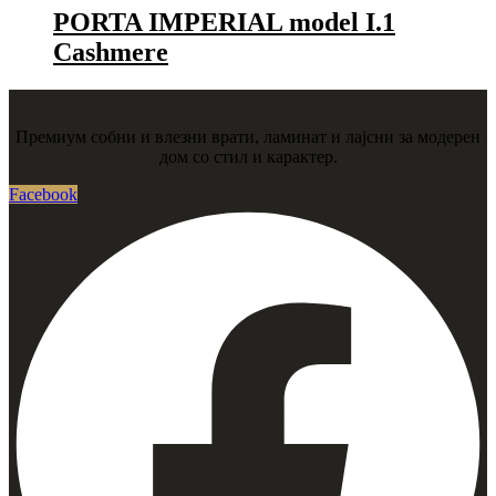
PORTA IMPERIAL model I.1
Cashmere
Премиум собни и влезни врати, ламинат и лајсни за модерен
дом со стил и карактер.
Facebook