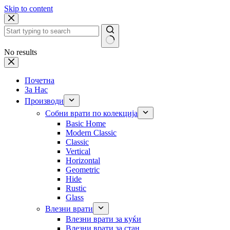
Skip to content
No results
Почетна
За Нас
Производи
Собни врати по колекција
Basic Home
Modern Classic
Classic
Vertical
Horizontal
Geometric
Hide
Rustic
Glass
Влезни врати
Влезни врати за куќи
Влезни врати за стан