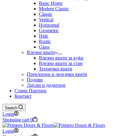
Basic Home
Modern Classic
Classic
Vertical
Horizontal
Geometric
Hide
Rustic
Glass
Влезни врати
Влезни врати за куќи
Влезни врати за стан
Технички врати
Преклопни и лизгачки врати
Подови
Лајсни и додатоци
Стани Партнер
Контакт
Search
Login
Shopping cart
0
Login