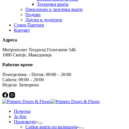
Технички врати
Преклопни и лизгачки врати
Подови
Лајсни и додатоци
Стани Партнер
Контакт
Адреса
Митрополит Теодосиј Гологанов 54Б
1000 Скопје, Македонија
Работно време
Понеделник – Петок: 09:00 – 20:00
Сабота: 09:00 – 20:00
Недела: Затворено
Почетна
За Нас
Производи
Собни врати по колекција