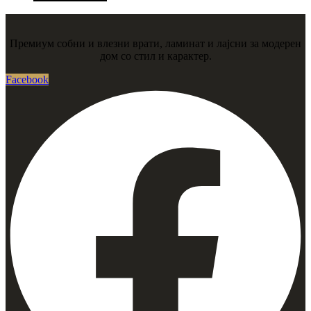
Премиум собни и влезни врати, ламинат и лајсни за модерен
дом со стил и карактер.
Facebook