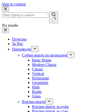
Skip to content
No results
Почетна
За Нас
Производи
Собни врати по колекција
Basic Home
Modern Classic
Classic
Vertical
Horizontal
Geometric
Hide
Rustic
Glass
Влезни врати
Влезни врати за куќи
Влезни врати за стан