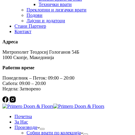
Технички врати
Преклопни и лизгачки врати
Подови
Лајсни и додатоци
Стани Партнер
Контакт
Адреса
Митрополит Теодосиј Гологанов 54Б
1000 Скопје, Македонија
Работно време
Понеделник – Петок: 09:00 – 20:00
Сабота: 09:00 – 20:00
Недела: Затворено
Почетна
За Нас
Производи
Собни врати по колекција