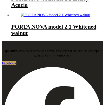
Acacia
PORTA NOVA model 2.1 Whitened
walnut
Премиум собни и влезни врати, ламинат и лајсни за модерен
дом со стил и карактер.
Facebook