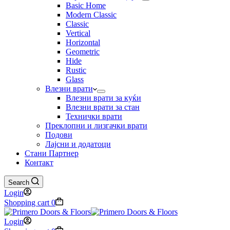
Basic Home
Modern Classic
Classic
Vertical
Horizontal
Geometric
Hide
Rustic
Glass
Влезни врати
Влезни врати за куќи
Влезни врати за стан
Технички врати
Преклопни и лизгачки врати
Подови
Лајсни и додатоци
Стани Партнер
Контакт
Search
Login
Shopping cart
0
Login