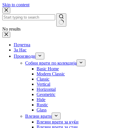
Skip to content
No results
Почетна
За Нас
Производи
Собни врати по колекција
Basic Home
Modern Classic
Classic
Vertical
Horizontal
Geometric
Hide
Rustic
Glass
Влезни врати
Влезни врати за куќи
Влезни врати за стан