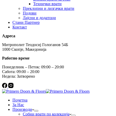
Технички врати
Преклопни и лизгачки врати
Подови
Лајсни и додатоци
Стани Партнер
Контакт
Адреса
Митрополит Теодосиј Гологанов 54Б
1000 Скопје, Македонија
Работно време
Понеделник – Петок: 09:00 – 20:00
Сабота: 09:00 – 20:00
Недела: Затворено
Почетна
За Нас
Производи
Собни врати по колекција