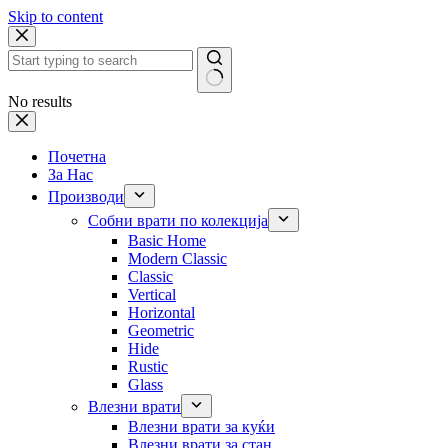
Skip to content
No results
Почетна
За Нас
Производи
Собни врати по колекција
Basic Home
Modern Classic
Classic
Vertical
Horizontal
Geometric
Hide
Rustic
Glass
Влезни врати
Влезни врати за куќи
Влезни врати за стан