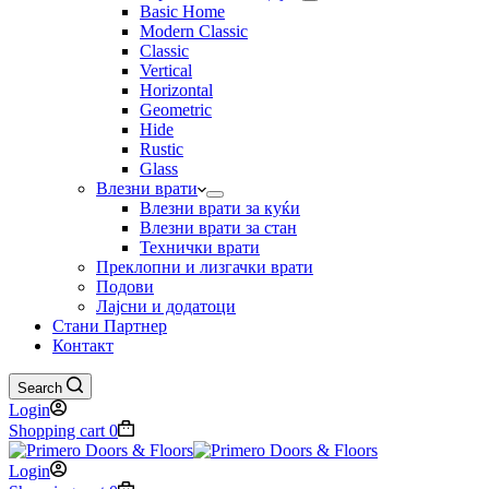
Basic Home
Modern Classic
Classic
Vertical
Horizontal
Geometric
Hide
Rustic
Glass
Влезни врати
Влезни врати за куќи
Влезни врати за стан
Технички врати
Преклопни и лизгачки врати
Подови
Лајсни и додатоци
Стани Партнер
Контакт
Search
Login
Shopping cart
0
Login