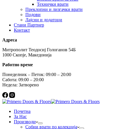
Технички врати
Преклопни и лизгачки врати
Подови
Лајсни и додатоци
Стани Партнер
Контакт
Адреса
Митрополит Теодосиј Гологанов 54Б
1000 Скопје, Македонија
Работно време
Понеделник – Петок: 09:00 – 20:00
Сабота: 09:00 – 20:00
Недела: Затворено
Почетна
За Нас
Производи
Собни врати по колекција