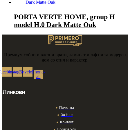
PORTA VERTE HOME, group H
model H.0 Dark Matte Oak
Премиум собни и влезни врати, ламинат и лајсни за модерен
дом со стил и карактер.
Facebook
Instagram
Envelope
Phone-
alt
Линкови
Почетна
За Нас
Контакт
Производи