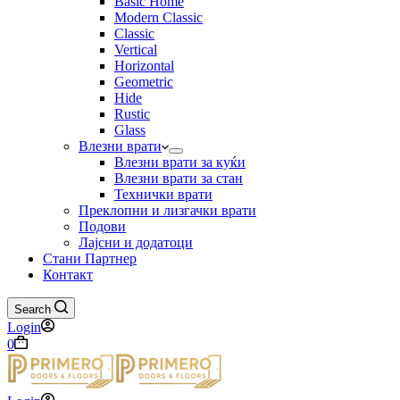
Basic Home
Modern Classic
Classic
Vertical
Horizontal
Geometric
Hide
Rustic
Glass
Влезни врати
Влезни врати за куќи
Влезни врати за стан
Технички врати
Преклопни и лизгачки врати
Подови
Лајсни и додатоци
Стани Партнер
Контакт
Search
Login
Shopping
0
cart