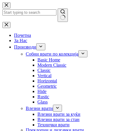
Skip
to
content
No
results
Почетна
За Нас
Производи
Собни врати по колекција
Basic Home
Modern Classic
Classic
Vertical
Horizontal
Geometric
Hide
Rustic
Glass
Влезни врати
Влезни врати за куќи
Влезни врати за стан
Технички врати
Преклопни и лизгачки врати