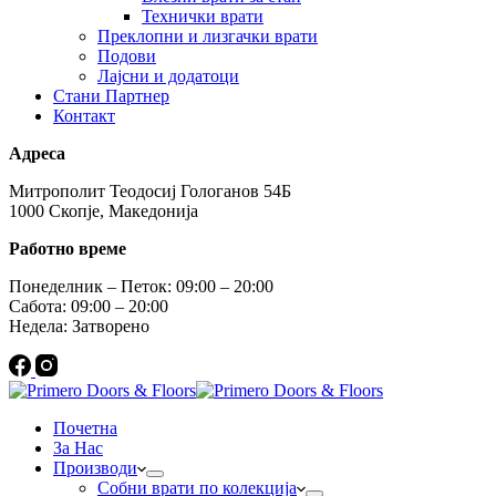
Технички врати
Преклопни и лизгачки врати
Подови
Лајсни и додатоци
Стани Партнер
Контакт
Адреса
Митрополит Теодосиј Гологанов 54Б
1000 Скопје, Македонија
Работно време
Понеделник – Петок: 09:00 – 20:00
Сабота: 09:00 – 20:00
Недела: Затворено
Почетна
За Нас
Производи
Собни врати по колекција