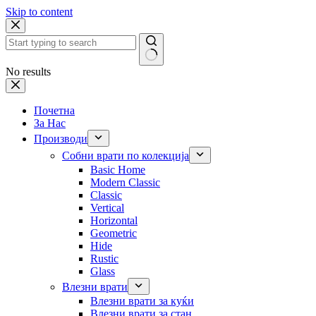
Skip to content
No results
Почетна
За Нас
Производи
Собни врати по колекција
Basic Home
Modern Classic
Classic
Vertical
Horizontal
Geometric
Hide
Rustic
Glass
Влезни врати
Влезни врати за куќи
Влезни врати за стан