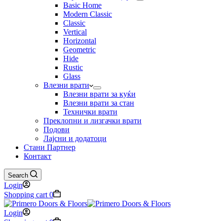
Basic Home
Modern Classic
Classic
Vertical
Horizontal
Geometric
Hide
Rustic
Glass
Влезни врати
Влезни врати за куќи
Влезни врати за стан
Технички врати
Преклопни и лизгачки врати
Подови
Лајсни и додатоци
Стани Партнер
Контакт
Search
Login
Shopping cart
0
Login