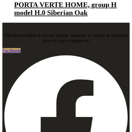
PORTA VERTE HOME, group H
model H.0 Siberian Oak
Премиум собни и влезни врати, ламинат и лајсни за модерен
дом со стил и карактер.
Facebook