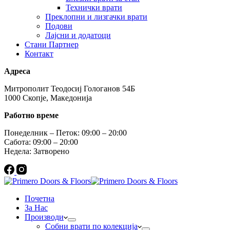
Технички врати
Преклопни и лизгачки врати
Подови
Лајсни и додатоци
Стани Партнер
Контакт
Адреса
Митрополит Теодосиј Гологанов 54Б
1000 Скопје, Македонија
Работно време
Понеделник – Петок: 09:00 – 20:00
Сабота: 09:00 – 20:00
Недела: Затворено
Почетна
За Нас
Производи
Собни врати по колекција