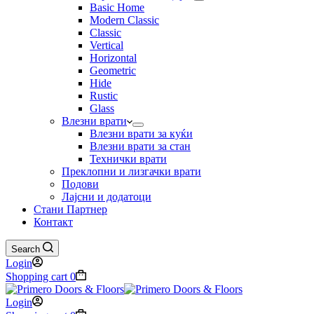
Basic Home
Modern Classic
Classic
Vertical
Horizontal
Geometric
Hide
Rustic
Glass
Влезни врати
Влезни врати за куќи
Влезни врати за стан
Технички врати
Преклопни и лизгачки врати
Подови
Лајсни и додатоци
Стани Партнер
Контакт
Search
Login
Shopping cart
0
Login