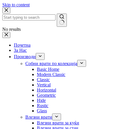
Skip to content
No results
Почетна
За Нас
Производи
Собни врати по колекција
Basic Home
Modern Classic
Classic
Vertical
Horizontal
Geometric
Hide
Rustic
Glass
Влезни врати
Влезни врати за куќи
Влезни врати за стан