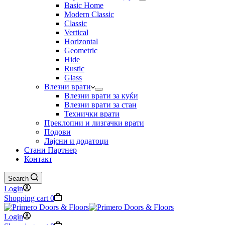
Basic Home
Modern Classic
Classic
Vertical
Horizontal
Geometric
Hide
Rustic
Glass
Влезни врати
Влезни врати за куќи
Влезни врати за стан
Технички врати
Преклопни и лизгачки врати
Подови
Лајсни и додатоци
Стани Партнер
Контакт
Search
Login
Shopping cart
0
Login