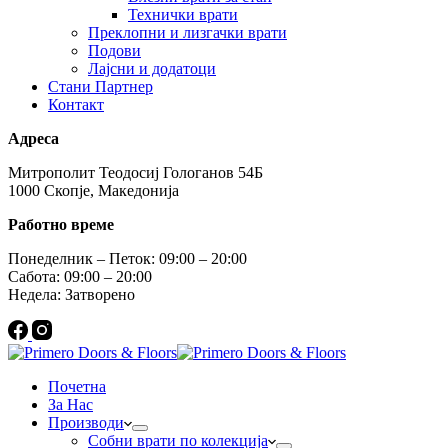
Технички врати
Преклопни и лизгачки врати
Подови
Лајсни и додатоци
Стани Партнер
Контакт
Адреса
Митрополит Теодосиј Гологанов 54Б
1000 Скопје, Македонија
Работно време
Понеделник – Петок: 09:00 – 20:00
Сабота: 09:00 – 20:00
Недела: Затворено
Почетна
За Нас
Производи
Собни врати по колекција