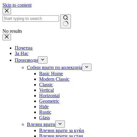
Skip to content
No results
Почетна
За Нас
Производи
Собни врати по колекција
Basic Home
Modern Classic
Classic
Vertical
Horizontal
Geometric
Hide
Rustic
Glass
Влезни врати
Влезни врати за куќи
Влезни врати за стан