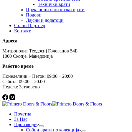
Технички врати
Преклопни и лизгачки врати
Подови
Лајсни и додатоци
Стани Партнер
Контакт
Адреса
Митрополит Теодосиј Гологанов 54Б
1000 Скопје, Македонија
Работно време
Понеделник – Петок: 09:00 – 20:00
Сабота: 09:00 – 20:00
Недела: Затворено
Почетна
За Нас
Производи
Собни врати по колекција