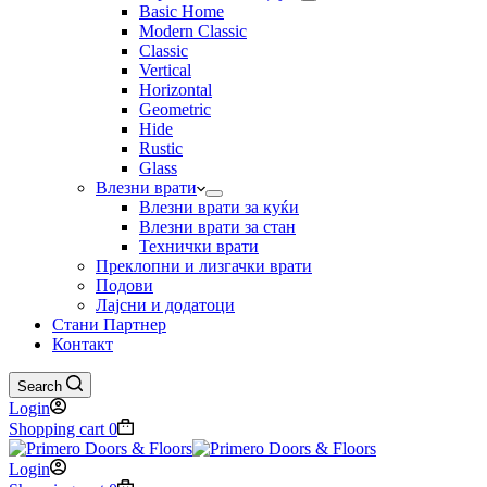
Basic Home
Modern Classic
Classic
Vertical
Horizontal
Geometric
Hide
Rustic
Glass
Влезни врати
Влезни врати за куќи
Влезни врати за стан
Технички врати
Преклопни и лизгачки врати
Подови
Лајсни и додатоци
Стани Партнер
Контакт
Search
Login
Shopping cart
0
Login