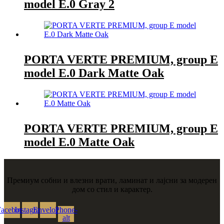
model E.0 Gray 2
PORTA VERTE PREMIUM, group E
model E.0 Dark Matte Oak
PORTA VERTE PREMIUM, group E
model E.0 Matte Oak
Премиум собни и влезни врати, ламинат и лајсни за модерен
дом со стил и карактер.
Facebook
Instagram
Envelope
Phone-
alt