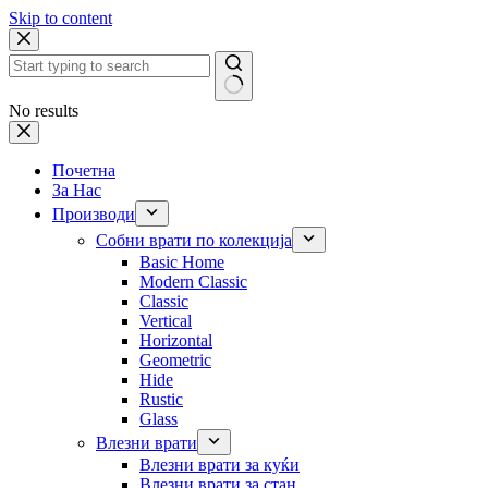
Skip to content
No results
Почетна
За Нас
Производи
Собни врати по колекција
Basic Home
Modern Classic
Classic
Vertical
Horizontal
Geometric
Hide
Rustic
Glass
Влезни врати
Влезни врати за куќи
Влезни врати за стан