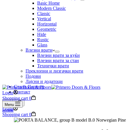
Basic Home
Modern Classic
Classic
Vertical
Horizontal
Geometric
Hide
Rustic
Glass
Влезни врати
Влезни врати за куќи
Влезни врати за стан
Технички врати
Преклопни и лизгачки врати
Подови
Лајсни и додатоци
Стани Партнер
Контакт
Login
Shopping cart
0
Search
Menu
Login
Home
Shopping cart
0