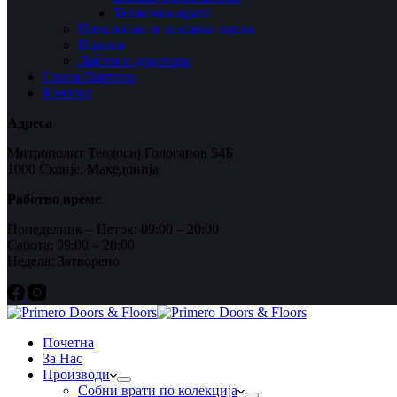
Технички врати
Преклопни и лизгачки врати
Подови
Лајсни и додатоци
Стани Партнер
Контакт
Адреса
Митрополит Теодосиј Гологанов 54Б
1000 Скопје, Македонија
Работно време
Понеделник – Петок: 09:00 – 20:00
Сабота: 09:00 – 20:00
Недела: Затворено
Почетна
За Нас
Производи
Собни врати по колекција