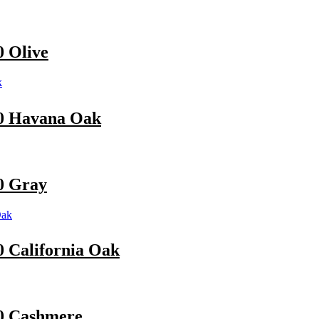
 Olive
0 Havana Oak
0 Gray
California Oak
0 Cashmere