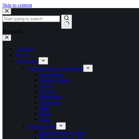
Skip to content
No results
Почетна
За Нас
Производи
Собни врати по колекција
Basic Home
Modern Classic
Classic
Vertical
Horizontal
Geometric
Hide
Rustic
Glass
Влезни врати
Влезни врати за куќи
Влезни врати за стан