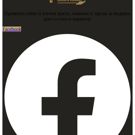
Премиум собни и влезни врати, ламинат и лајсни за модерен
дом со стил и карактер.
Facebook