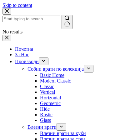
Skip to content
No results
Почетна
За Нас
Производи
Собни врати по колекција
Basic Home
Modern Classic
Classic
Vertical
Horizontal
Geometric
Hide
Rustic
Glass
Влезни врати
Влезни врати за куќи
Влезни врати за стан