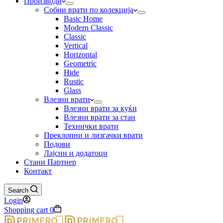
Производи
Собни врати по колекција
Basic Home
Modern Classic
Classic
Vertical
Horizontal
Geometric
Hide
Rustic
Glass
Влезни врати
Влезни врати за куќи
Влезни врати за стан
Технички врати
Преклопни и лизгачки врати
Подови
Лајсни и додатоци
Стани Партнер
Контакт
Search
Login
Shopping cart
0