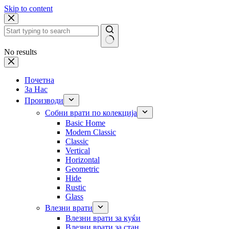
Skip to content
No results
Почетна
За Нас
Производи
Собни врати по колекција
Basic Home
Modern Classic
Classic
Vertical
Horizontal
Geometric
Hide
Rustic
Glass
Влезни врати
Влезни врати за куќи
Влезни врати за стан