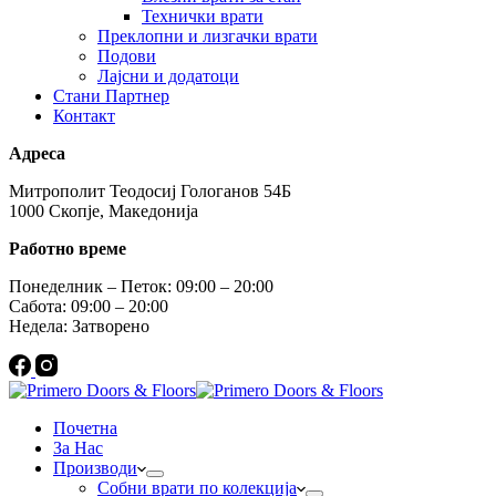
Технички врати
Преклопни и лизгачки врати
Подови
Лајсни и додатоци
Стани Партнер
Контакт
Адреса
Митрополит Теодосиј Гологанов 54Б
1000 Скопје, Македонија
Работно време
Понеделник – Петок: 09:00 – 20:00
Сабота: 09:00 – 20:00
Недела: Затворено
Почетна
За Нас
Производи
Собни врати по колекција