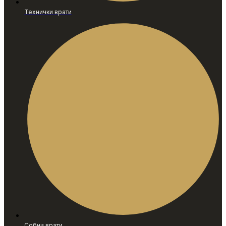
Технички врати
Собни врати