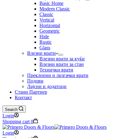
Basic Home
Modern Classic
Classic
Vertical
Horizontal
Geometric
Hide
Rustic
Glass
Влезни врати
Влезни врати за куќи
Влезни врати за стан
Технички врати
Преклопни и лизгачки врати
Подови
Лајсни и додатоци
Стани Партнер
Контакт
Search
Login
Shopping cart
0
Login