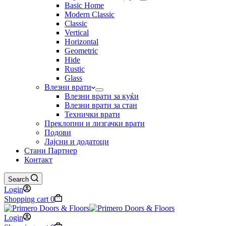
Basic Home
Modern Classic
Classic
Vertical
Horizontal
Geometric
Hide
Rustic
Glass
Влезни врати
Влезни врати за куќи
Влезни врати за стан
Технички врати
Преклопни и лизгачки врати
Подови
Лајсни и додатоци
Стани Партнер
Контакт
Search
Login
Shopping cart
0
Login