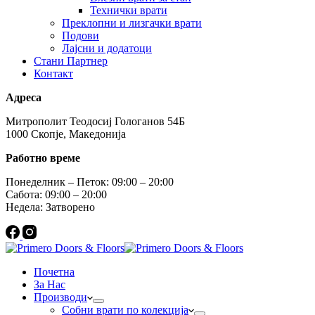
Технички врати
Преклопни и лизгачки врати
Подови
Лајсни и додатоци
Стани Партнер
Контакт
Адреса
Митрополит Теодосиј Гологанов 54Б
1000 Скопје, Македонија
Работно време
Понеделник – Петок: 09:00 – 20:00
Сабота: 09:00 – 20:00
Недела: Затворено
Почетна
За Нас
Производи
Собни врати по колекција