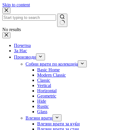
Skip to content
No results
Почетна
За Нас
Производи
Собни врати по колекција
Basic Home
Modern Classic
Classic
Vertical
Horizontal
Geometric
Hide
Rustic
Glass
Влезни врати
Влезни врати за куќи
Влезни врати за стан