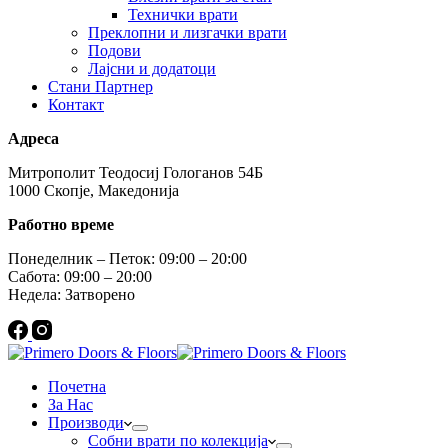
Технички врати
Преклопни и лизгачки врати
Подови
Лајсни и додатоци
Стани Партнер
Контакт
Адреса
Митрополит Теодосиј Гологанов 54Б
1000 Скопје, Македонија
Работно време
Понеделник – Петок: 09:00 – 20:00
Сабота: 09:00 – 20:00
Недела: Затворено
Почетна
За Нас
Производи
Собни врати по колекција