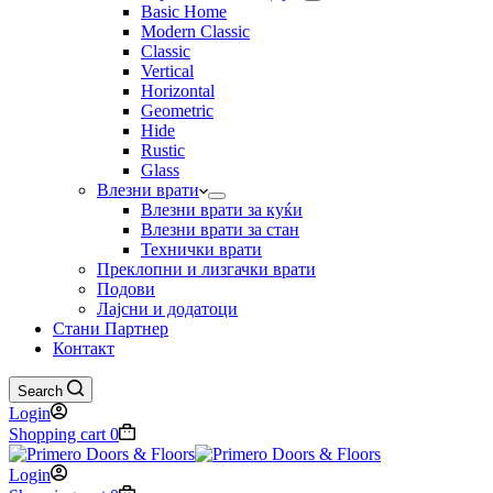
Basic Home
Modern Classic
Classic
Vertical
Horizontal
Geometric
Hide
Rustic
Glass
Влезни врати
Влезни врати за куќи
Влезни врати за стан
Технички врати
Преклопни и лизгачки врати
Подови
Лајсни и додатоци
Стани Партнер
Контакт
Search
Login
Shopping cart
0
Login