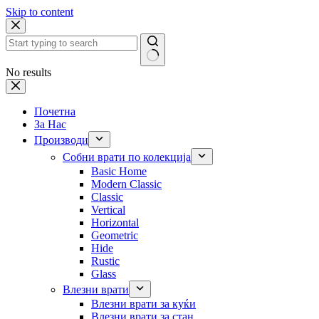
Skip to content
No results
Почетна
За Нас
Производи
Собни врати по колекција
Basic Home
Modern Classic
Classic
Vertical
Horizontal
Geometric
Hide
Rustic
Glass
Влезни врати
Влезни врати за куќи
Влезни врати за стан