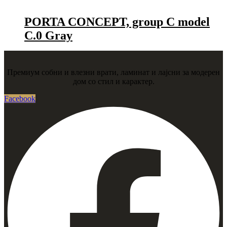
PORTA CONCEPT, group C model
C.0 Gray
Премиум собни и влезни врати, ламинат и лајсни за модерен
дом со стил и карактер.
Facebook