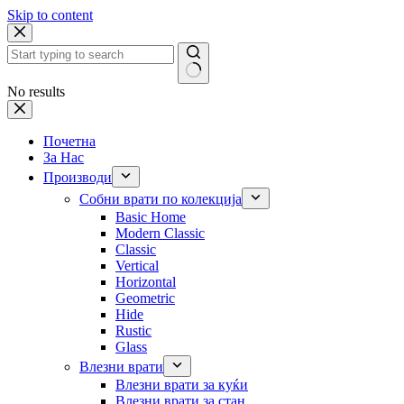
Skip to content
No results
Почетна
За Нас
Производи
Собни врати по колекција
Basic Home
Modern Classic
Classic
Vertical
Horizontal
Geometric
Hide
Rustic
Glass
Влезни врати
Влезни врати за куќи
Влезни врати за стан