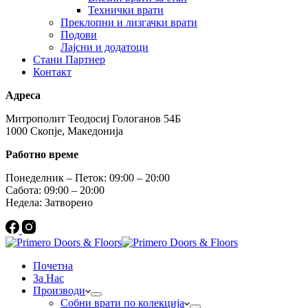
Технички врати
Преклопни и лизгачки врати
Подови
Лајсни и додатоци
Стани Партнер
Контакт
Адреса
Митрополит Теодосиј Гологанов 54Б
1000 Скопје, Македонија
Работно време
Понеделник – Петок: 09:00 – 20:00
Сабота: 09:00 – 20:00
Недела: Затворено
Почетна
За Нас
Производи
Собни врати по колекција