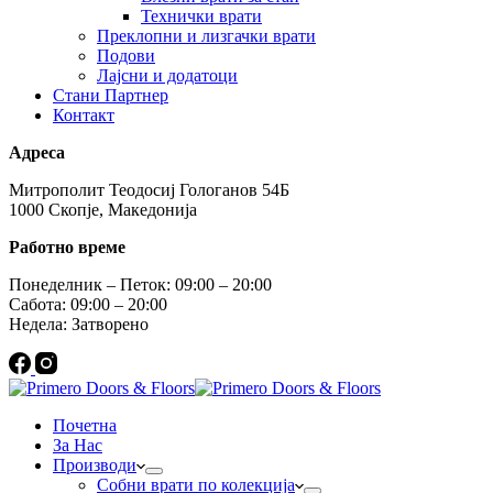
Технички врати
Преклопни и лизгачки врати
Подови
Лајсни и додатоци
Стани Партнер
Контакт
Адреса
Митрополит Теодосиј Гологанов 54Б
1000 Скопје, Македонија
Работно време
Понеделник – Петок: 09:00 – 20:00
Сабота: 09:00 – 20:00
Недела: Затворено
Почетна
За Нас
Производи
Собни врати по колекција