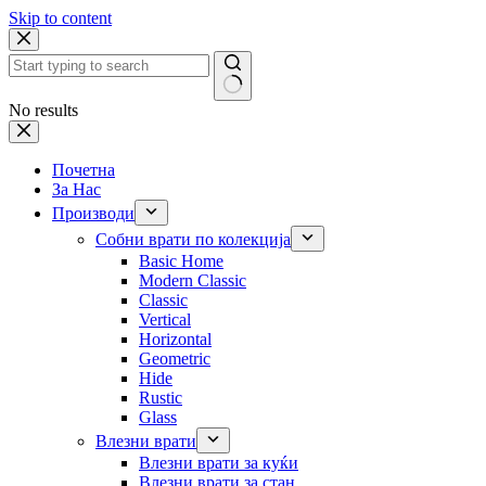
Skip to content
No results
Почетна
За Нас
Производи
Собни врати по колекција
Basic Home
Modern Classic
Classic
Vertical
Horizontal
Geometric
Hide
Rustic
Glass
Влезни врати
Влезни врати за куќи
Влезни врати за стан