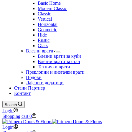
Basic Home
Modern Classic
Classic
Vertical
Horizontal
Geometric
Hide
Rustic
Glass
Влезни врати
Влезни врати за куќи
Влезни врати за стан
Технички врати
Преклопни и лизгачки врати
Подови
Лајсни и додатоци
Стани Партнер
Контакт
Search
Login
Shopping cart
0
Login