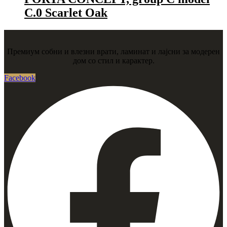
C.0 Scarlet Oak
Премиум собни и влезни врати, ламинат и лајсни за модерен
дом со стил и карактер.
Facebook