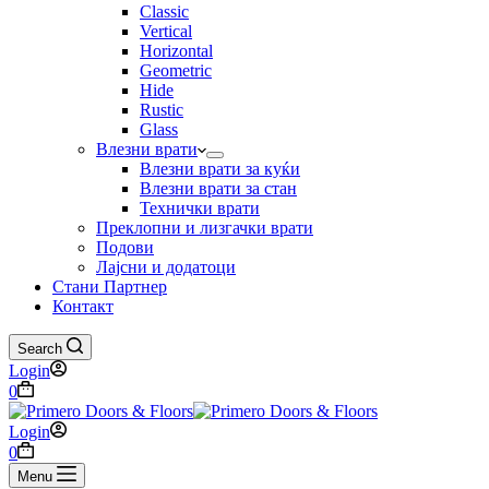
Classic
Vertical
Horizontal
Geometric
Hide
Rustic
Glass
Влезни врати
Влезни врати за куќи
Влезни врати за стан
Технички врати
Преклопни и лизгачки врати
Подови
Лајсни и додатоци
Стани Партнер
Контакт
Search
Login
0
Login
0
Menu