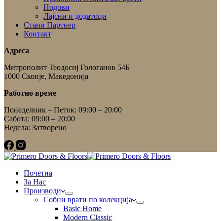
Подови
Лајсни и додатоци
Стани Партнер
Контакт
Адреса
Митрополит Теодосиј Гологанов 54Б
1000 Скопје, Македонија
Работно време
Понеделник – Петок: 09:00 – 20:00
Сабота: 09:00 – 20:00
Недела: Затворено
Почетна
За Нас
Производи
Собни врати по колекција
Basic Home
Modern Classic