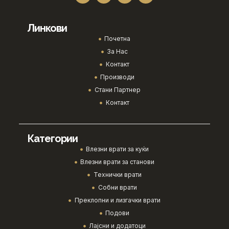
Линкови
Почетна
За Нас
Контакт
Производи
Стани Партнер
Контакт
Категории
Влезни врати за куќи
Влезни врати за станови
Технички врати
Собни врати
Преклопни и лизгачки врати
Подови
Лајсни и додатоци