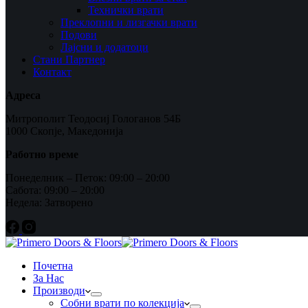
Технички врати
Преклопни и лизгачки врати
Подови
Лајсни и додатоци
Стани Партнер
Контакт
Адреса
Митрополит Теодосиј Гологанов 54Б
1000 Скопје, Македонија
Работно време
Понеделник – Петок: 09:00 – 20:00
Сабота: 09:00 – 20:00
Недела: Затворено
Почетна
За Нас
Производи
Собни врати по колекција