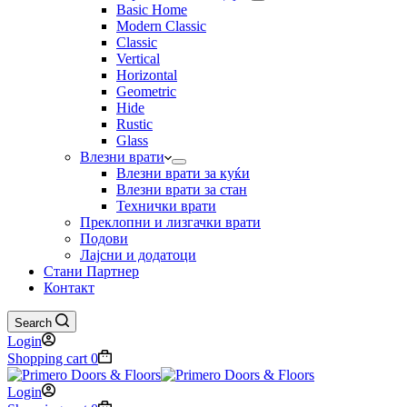
Basic Home
Modern Classic
Classic
Vertical
Horizontal
Geometric
Hide
Rustic
Glass
Влезни врати
Влезни врати за куќи
Влезни врати за стан
Технички врати
Преклопни и лизгачки врати
Подови
Лајсни и додатоци
Стани Партнер
Контакт
Search
Login
Shopping cart
0
Login