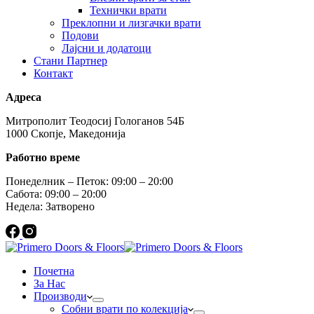
Технички врати
Преклопни и лизгачки врати
Подови
Лајсни и додатоци
Стани Партнер
Контакт
Адреса
Митрополит Теодосиј Гологанов 54Б
1000 Скопје, Македонија
Работно време
Понеделник – Петок: 09:00 – 20:00
Сабота: 09:00 – 20:00
Недела: Затворено
Почетна
За Нас
Производи
Собни врати по колекција