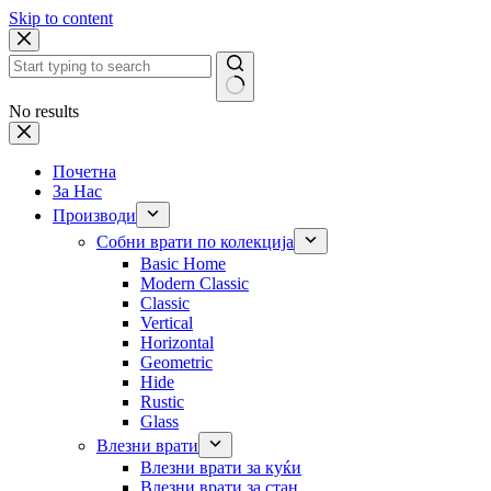
Skip to content
No results
Почетна
За Нас
Производи
Собни врати по колекција
Basic Home
Modern Classic
Classic
Vertical
Horizontal
Geometric
Hide
Rustic
Glass
Влезни врати
Влезни врати за куќи
Влезни врати за стан