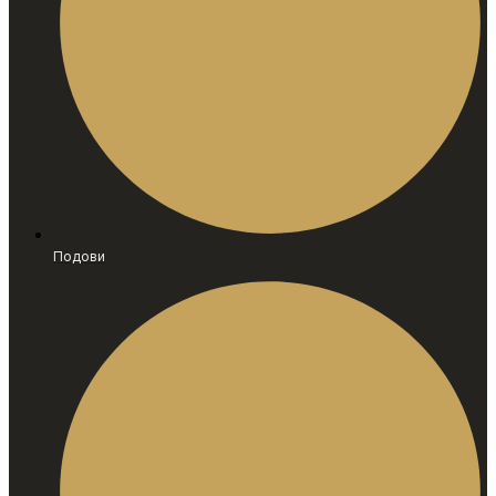
Подови