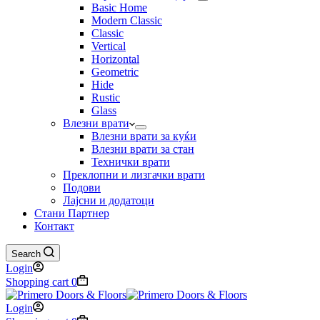
Basic Home
Modern Classic
Classic
Vertical
Horizontal
Geometric
Hide
Rustic
Glass
Влезни врати
Влезни врати за куќи
Влезни врати за стан
Технички врати
Преклопни и лизгачки врати
Подови
Лајсни и додатоци
Стани Партнер
Контакт
Search
Login
Shopping cart
0
Login