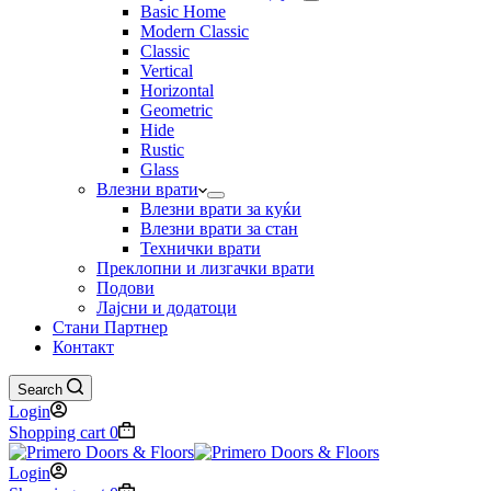
Basic Home
Modern Classic
Classic
Vertical
Horizontal
Geometric
Hide
Rustic
Glass
Влезни врати
Влезни врати за куќи
Влезни врати за стан
Технички врати
Преклопни и лизгачки врати
Подови
Лајсни и додатоци
Стани Партнер
Контакт
Search
Login
Shopping cart
0
Login