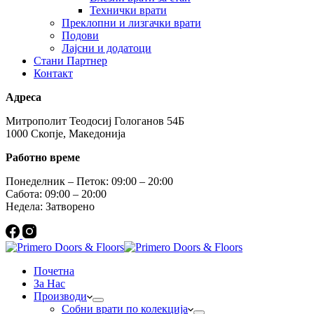
Технички врати
Преклопни и лизгачки врати
Подови
Лајсни и додатоци
Стани Партнер
Контакт
Адреса
Митрополит Теодосиј Гологанов 54Б
1000 Скопје, Македонија
Работно време
Понеделник – Петок: 09:00 – 20:00
Сабота: 09:00 – 20:00
Недела: Затворено
Почетна
За Нас
Производи
Собни врати по колекција