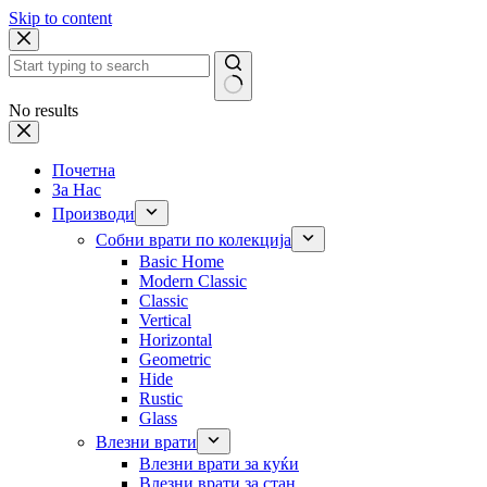
Skip to content
No results
Почетна
За Нас
Производи
Собни врати по колекција
Basic Home
Modern Classic
Classic
Vertical
Horizontal
Geometric
Hide
Rustic
Glass
Влезни врати
Влезни врати за куќи
Влезни врати за стан