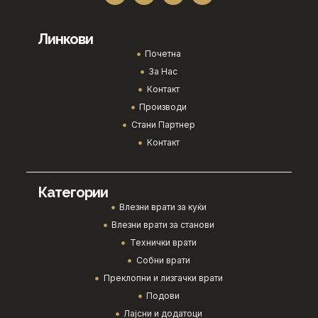
Линкови
Почетна
За Нас
Контакт
Производи
Стани Партнер
Контакт
Категории
Влезни врати за куќи
Влезни врати за станови
Технички врати
Собни врати
Преклопни и лизгачки врати
Подови
Лајсни и додатоци