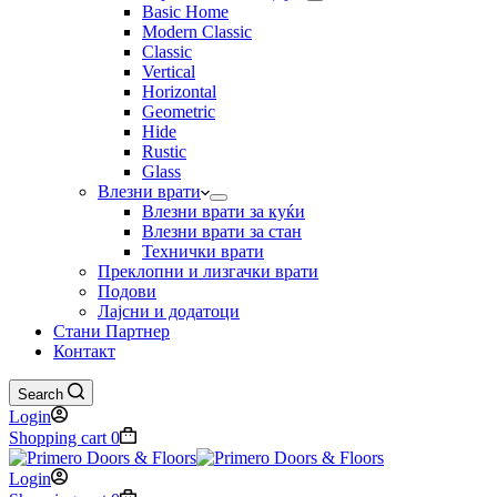
Basic Home
Modern Classic
Classic
Vertical
Horizontal
Geometric
Hide
Rustic
Glass
Влезни врати
Влезни врати за куќи
Влезни врати за стан
Технички врати
Преклопни и лизгачки врати
Подови
Лајсни и додатоци
Стани Партнер
Контакт
Search
Login
Shopping cart
0
Login