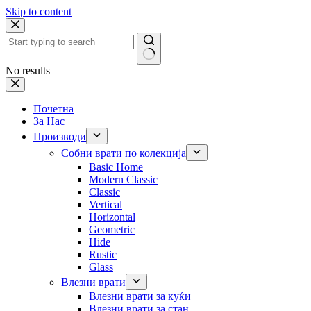
Skip to content
No results
Почетна
За Нас
Производи
Собни врати по колекција
Basic Home
Modern Classic
Classic
Vertical
Horizontal
Geometric
Hide
Rustic
Glass
Влезни врати
Влезни врати за куќи
Влезни врати за стан