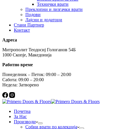
Технички врати
Преклопни и лизгачки врати
Подови
Лајсни и додатоци
Стани Партнер
Контакт
Адреса
Митрополит Теодосиј Гологанов 54Б
1000 Скопје, Македонија
Работно време
Понеделник – Петок: 09:00 – 20:00
Сабота: 09:00 – 20:00
Недела: Затворено
Почетна
За Нас
Производи
Собни врати по колекција