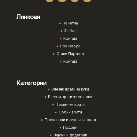
Линкови
Почетна
За Нас
Контакт
Производи
Стани Партнер
Контакт
Категории
Влезни врати за куќи
Влезни врати за станови
Технички врати
Собни врати
Преклопни и лизгачки врати
Подови
Лајсни и додатоци