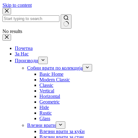
Skip to content
No results
Почетна
За Нас
Производи
Собни врати по колекција
Basic Home
Modern Classic
Classic
Vertical
Horizontal
Geometric
Hide
Rustic
Glass
Влезни врати
Влезни врати за куќи
Влезни врати за стан