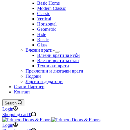
Basic Home
Modern Classic
Classic
Vertical
Horizontal
Geometric
Hide
Rustic
Glass
Влезни врати
Влезни врати за куќи
Влезни врати за стан
Технички врати
Преклопни и лизгачки врати
Подови
Лајсни и додатоци
Стани Партнер
Контакт
Search
Login
Shopping cart
0
Login