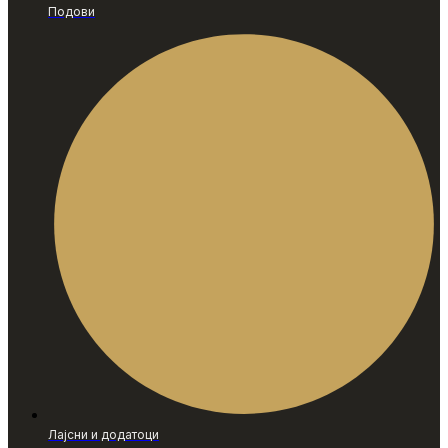
Подови
Лајсни и додатоци