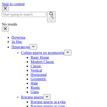
Skip to content
No results
Почетна
За Нас
Производи
Собни врати по колекција
Basic Home
Modern Classic
Classic
Vertical
Horizontal
Geometric
Hide
Rustic
Glass
Влезни врати
Влезни врати за куќи
Влезни врати за стан