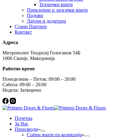
Технички врати
Преклопни и лизгачки врати
Подови
Лајсни и додатоци
Стани Партнер
Контакт
Адреса
Митрополит Теодосиј Гологанов 54Б
1000 Скопје, Македонија
Работно време
Понеделник – Петок: 09:00 – 20:00
Сабота: 09:00 – 20:00
Недела: Затворено
Почетна
За Нас
Производи
Собни врати по колекција