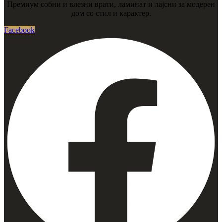
Премиум собни и влезни врати, ламинат и лајсни за модерен
дом со стил и карактер.
Facebook