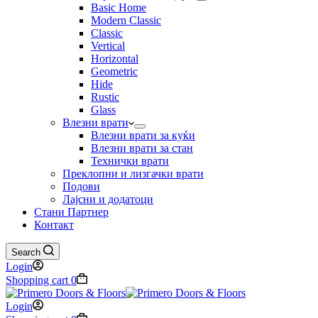
Basic Home
Modern Classic
Classic
Vertical
Horizontal
Geometric
Hide
Rustic
Glass
Влезни врати
Влезни врати за куќи
Влезни врати за стан
Технички врати
Преклопни и лизгачки врати
Подови
Лајсни и додатоци
Стани Партнер
Контакт
Search
Login
Shopping cart
0
Login