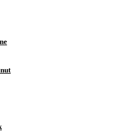
ne
nut
k