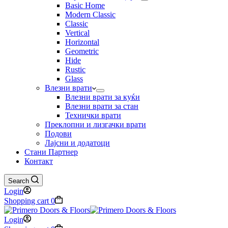
Basic Home
Modern Classic
Classic
Vertical
Horizontal
Geometric
Hide
Rustic
Glass
Влезни врати
Влезни врати за куќи
Влезни врати за стан
Технички врати
Преклопни и лизгачки врати
Подови
Лајсни и додатоци
Стани Партнер
Контакт
Search
Login
Shopping cart
0
Login