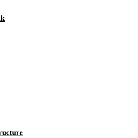
ak
a
ructure