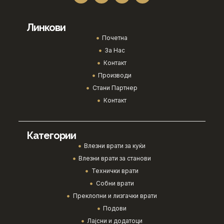
Линкови
Почетна
За Нас
Контакт
Производи
Стани Партнер
Контакт
Категории
Влезни врати за куќи
Влезни врати за станови
Технички врати
Собни врати
Преклопни и лизгачки врати
Подови
Лајсни и додатоци