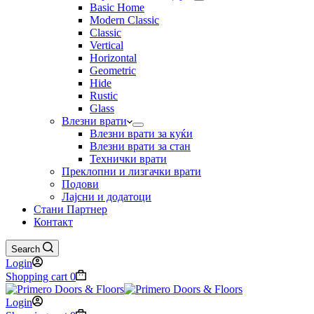
Basic Home
Modern Classic
Classic
Vertical
Horizontal
Geometric
Hide
Rustic
Glass
Влезни врати
Влезни врати за куќи
Влезни врати за стан
Технички врати
Преклопни и лизгачки врати
Подови
Лајсни и додатоци
Стани Партнер
Контакт
Search
Login
Shopping cart
0
Login