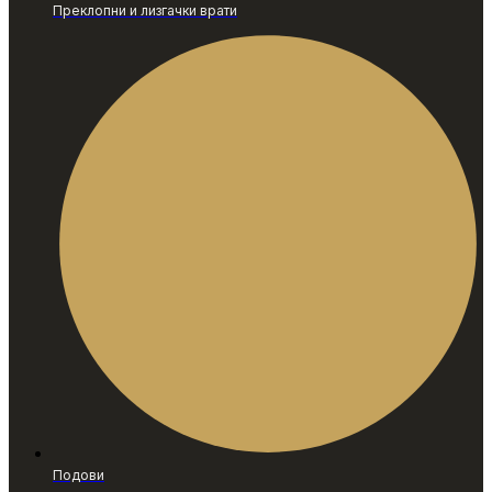
Преклопни и лизгачки врати
Подови