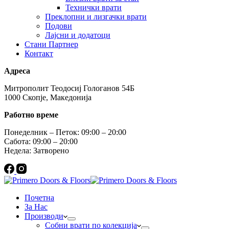
Технички врати
Преклопни и лизгачки врати
Подови
Лајсни и додатоци
Стани Партнер
Контакт
Адреса
Митрополит Теодосиј Гологанов 54Б
1000 Скопје, Македонија
Работно време
Понеделник – Петок: 09:00 – 20:00
Сабота: 09:00 – 20:00
Недела: Затворено
Почетна
За Нас
Производи
Собни врати по колекција