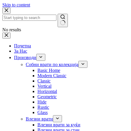
Skip to content
No results
Почетна
За Нас
Производи
Собни врати по колекција
Basic Home
Modern Classic
Classic
Vertical
Horizontal
Geometric
Hide
Rustic
Glass
Влезни врати
Влезни врати за куќи
Влезни врати за стан