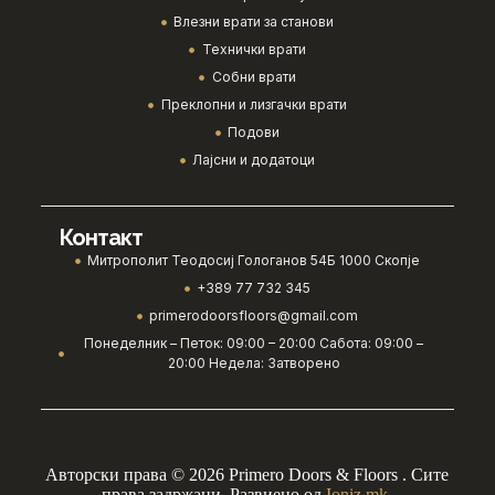
Влезни врати за станови
Технички врати
Собни врати
Преклопни и лизгачки врати
Подови
Лајсни и додатоци
Контакт
Митрополит Теодосиј Гологанов 54Б 1000 Скопје
+389 77 732 345
primerodoorsfloors@gmail.com
Понеделник – Петок: 09:00 – 20:00 Сабота: 09:00 –
20:00 Недела: Затворено
Авторски права © 2026 Primero Doors & Floors . Сите
права задржани. Развиено од
Ioniz.mk
.