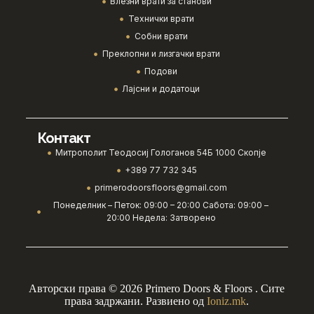
Влезни врати за станови
Технички врати
Собни врати
Преклопни и лизгачки врати
Подови
Лајсни и додатоци
Контакт
Митрополит Теодосиј Гологанов 54Б 1000 Скопје
+389 77 732 345
primerodoorsfloors@gmail.com
Понеделник – Петок: 09:00 – 20:00 Сабота: 09:00 –
20:00 Недела: Затворено
Авторски права © 2026 Primero Doors & Floors . Сите
права задржани. Развиено од
Ioniz.mk
.